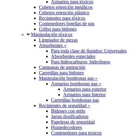
Armarios para tóxicos
Cubetos retención metálicos
Cubetos retención plástico
Recipientes para tóxicos
Contenedores botellas de gas
Grifos para bidones
Manipulación tóxicos
Limpiador de piezas
Absorbentes »
Para toda clase de líquidos: Universales
Absorbentes especiales
Para hidrocarburos, hidrofugos
Campanas de aspiración
Carretillas para bidones
Manipulación bombonas gas »
Armarios bombonas gas »
Armarios para exterior
Armarios para Interior
Carretillas bombonas gas
Recipientes de seguridad »
Bidones con grifo
Jarras dosificadoras
Papeleras de seguridad
Humedecedores
Contenedores para toxicos