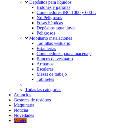
Depósitos para líquidos
Bidones y garrafas
Contenedores IBC 1000 y 600 L
No Peligrosos
Fosas Sépticas
Depósitos agua lluvia
Peligrosos
Mobiliario instalaciones
Taquillas vestuario
Estanterías
Contenedores para almacenaje
Bancos de vestuario
Armarios
Escaleras
Mesas de trabajo
Taburetes
Todas las categorías
Anuncios
Gestores de residuos
Maquinaria
Noticias
Novedades
Vender